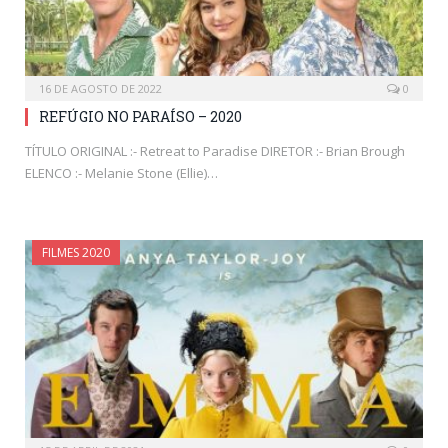
16 DE AGOSTO DE 2022
0
REFÚGIO NO PARAÍSO – 2020
TÍTULO ORIGINAL :- Retreat to Paradise DIRETOR :- Brian Brough
ELENCO :- Melanie Stone (Ellie)…
FILMES 2020