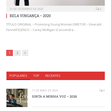
31 DE DEZEMBRO DE 2020
0
BELA VINGANÇA – 2020
TÍTULO ORIGINAL :- Promising Young Woman DIRETOR :- Emerald
Fennell ELENCO :- Carey Mulligan (Cassandra…
Next
1
2
POPULARES
TOP
RECENTES
11 DE MAIO DE 2026
0
SINTA A MINHA VOZ – 2026