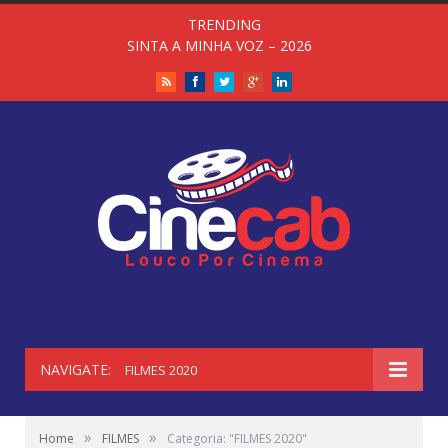
TRENDING
SINTA A MINHA VOZ – 2026
RSS
Facebook
Twitter
Google+
LinkedIn
NAVIGATE:
FILMES 2020
»
»
Home
FILMES
Categoria: "FILMES 2020"