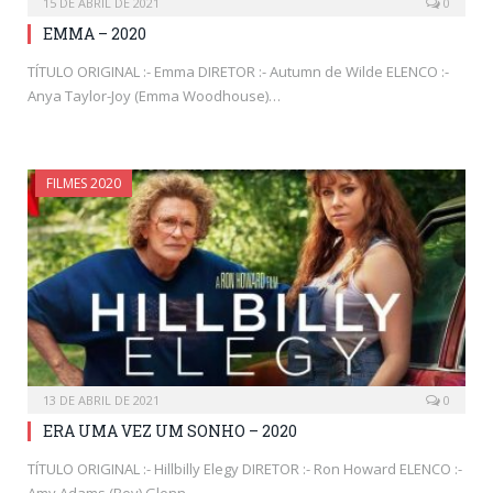
15 DE ABRIL DE 2021
0
EMMA – 2020
TÍTULO ORIGINAL :- Emma DIRETOR :- Autumn de Wilde ELENCO :-
Anya Taylor-Joy (Emma Woodhouse)…
FILMES 2020
13 DE ABRIL DE 2021
0
ERA UMA VEZ UM SONHO – 2020
TÍTULO ORIGINAL :- Hillbilly Elegy DIRETOR :- Ron Howard ELENCO :-