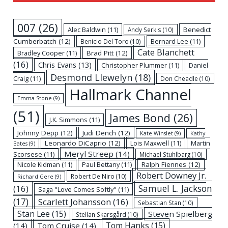
007
(26)
Alec Baldwin
(11)
Benedict
Andy Serkis
(10)
Cumberbatch
(12)
Bernard Lee
(11)
Benicio Del Toro
(10)
Cate Blanchett
Bradley Cooper
(11)
Brad Pitt
(12)
(16)
Chris Evans
(13)
Christopher Plummer
(11)
Daniel
Desmond Llewelyn
(18)
Craig
(11)
Don Cheadle
(10)
Hallmark Channel
Emma Stone
(9)
(51)
James Bond
(26)
J.K. Simmons
(11)
Johnny Depp
(12)
Judi Dench
(12)
Kate Winslet
(9)
Kathy
Leonardo DiCaprio
(12)
Lois Maxwell
(11)
Martin
Bates
(9)
Meryl Streep
(14)
Scorsese
(11)
Michael Stuhlbarg
(10)
Nicole Kidman
(11)
Paul Bettany
(11)
Ralph Fiennes
(12)
Robert Downey Jr.
Robert De Niro
(10)
Richard Gere
(9)
Samuel L. Jackson
(16)
Saga "Love Comes Softly"
(11)
(17)
Scarlett Johansson
(16)
Sebastian Stan
(10)
Stan Lee
(15)
Steven Spielberg
Stellan Skarsgård
(10)
Tom Hanks
(15)
(14)
Tom Cruise
(14)