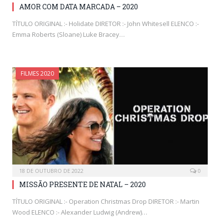
AMOR COM DATA MARCADA – 2020
TÍTULO ORIGINAL :- Holidate DIRETOR :- John Whitesell ELENCO :-
Emma Roberts (Sloane) Luke Bracey…
FILMES 2020
18 DE OUTUBRO DE 2022
0
MISSÃO PRESENTE DE NATAL – 2020
TÍTULO ORIGINAL :- Operation Christmas Drop DIRETOR :- Martin
Wood ELENCO :- Alexander Ludwig (Andrew)…