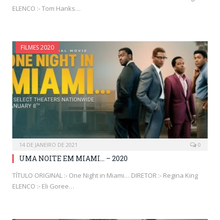
ELENCO :- Tom Hanks…
FILMES 2020
14 DE JANEIRO DE 2021
0
UMA NOITE EM MIAMI… – 2020
TÍTULO ORIGINAL :- One Night in Miami… DIRETOR :- Regina King
ELENCO :- Eli Goree…