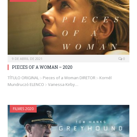
9 DE ABRIL DE 2021
0
PIECES OF A WOMAN – 2020
TÍTULO ORIGINAL :- Pieces of a Woman DIRETOR :- Kornél
Mundruczó ELENCO :- Vanessa Kirby…
FILMES 2020