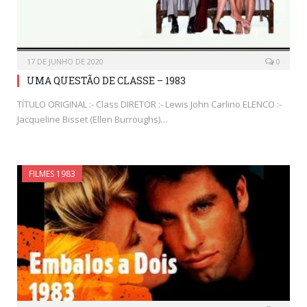
17 DE JUNHO DE 2020
0
UMA QUESTÃO DE CLASSE – 1983
TÍTULO ORIGINAL :- Class DIRETOR :- Lewis John Carlino ELENCO :-
Jacqueline Bisset (Ellen Burroughs)…
FILMES 1983