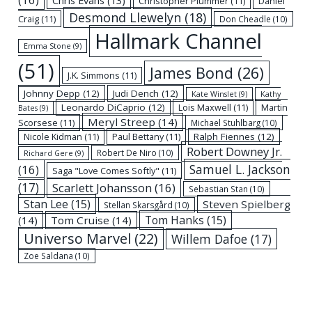
Chris Evans
(13)
Christopher Plummer
(11)
Daniel
Desmond Llewelyn
(18)
Craig
(11)
Don Cheadle
(10)
Hallmark Channel
Emma Stone
(9)
(51)
James Bond
(26)
J.K. Simmons
(11)
Johnny Depp
(12)
Judi Dench
(12)
Kate Winslet
(9)
Kathy
Leonardo DiCaprio
(12)
Lois Maxwell
(11)
Martin
Bates
(9)
Meryl Streep
(14)
Scorsese
(11)
Michael Stuhlbarg
(10)
Nicole Kidman
(11)
Paul Bettany
(11)
Ralph Fiennes
(12)
Robert Downey Jr.
Robert De Niro
(10)
Richard Gere
(9)
Samuel L. Jackson
(16)
Saga "Love Comes Softly"
(11)
(17)
Scarlett Johansson
(16)
Sebastian Stan
(10)
Stan Lee
(15)
Steven Spielberg
Stellan Skarsgård
(10)
Tom Hanks
(15)
(14)
Tom Cruise
(14)
Universo Marvel
(22)
Willem Dafoe
(17)
Zoe Saldana
(10)