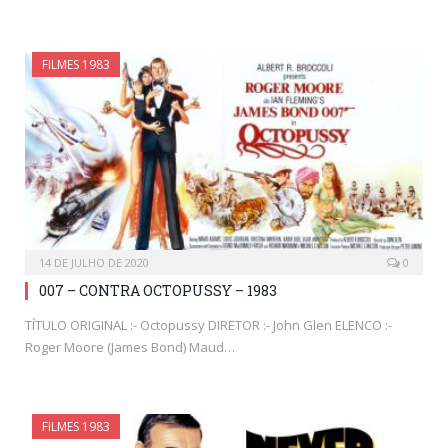
FILMES 1983
14 DE JULHO DE 2020
0
007 – CONTRA OCTOPUSSY – 1983
TÍTULO ORIGINAL :- Octopussy DIRETOR :- John Glen ELENCO :-
Roger Moore (James Bond) Maud…
FILMES 1983