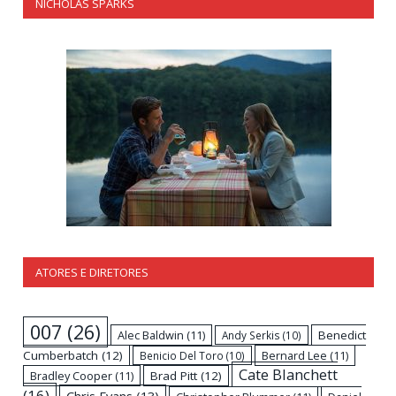
NICHOLAS SPARKS
ATORES E DIRETORES
007
(26)
Alec Baldwin
(11)
Benedict
Andy Serkis
(10)
Cumberbatch
(12)
Bernard Lee
(11)
Benicio Del Toro
(10)
Cate Blanchett
Bradley Cooper
(11)
Brad Pitt
(12)
(16)