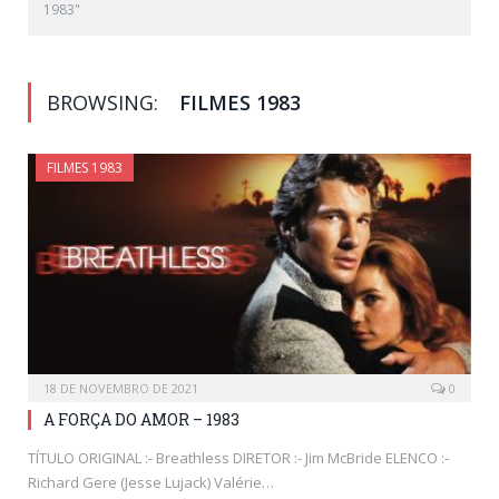
1983"
BROWSING:
FILMES 1983
FILMES 1983
18 DE NOVEMBRO DE 2021
0
A FORÇA DO AMOR – 1983
TÍTULO ORIGINAL :- Breathless DIRETOR :- Jim McBride ELENCO :-
Richard Gere (Jesse Lujack) Valérie…