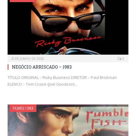
8 DE JUNHO DE 2020
0
NEGÓCIO ARRISCADO – 1983
TÍTULO ORIGINAL :- Risky Business DIRETOR :- Paul Brickman
ELENCO :- Tom Cruise (Joel Goodson)…
FILMES 1983