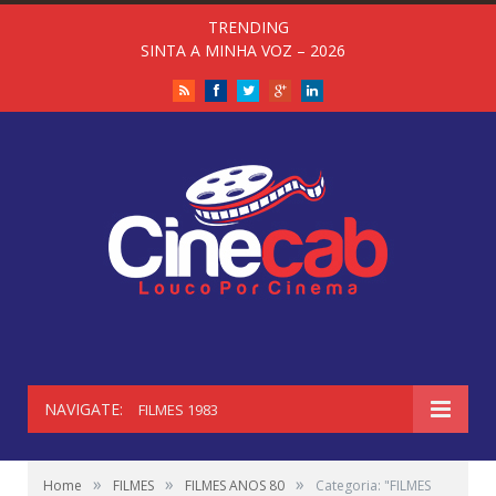
TRENDING
SINTA A MINHA VOZ – 2026
RSS
Facebook
Twitter
Google+
LinkedIn
NAVIGATE:
FILMES 1983
»
»
»
Home
FILMES
FILMES ANOS 80
Categoria: "FILMES