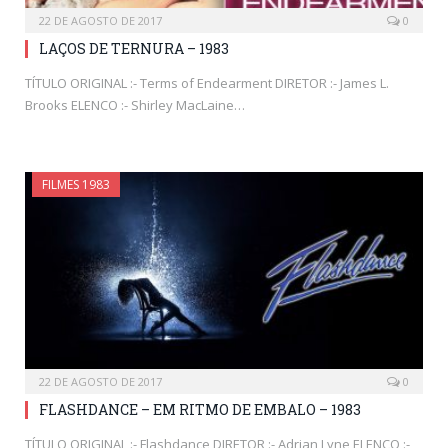
22 DE AGOSTO DE 2017
0
LAÇOS DE TERNURA – 1983
TÍTULO ORIGINAL :- Terms of Endearment DIRETOR :- James L.
Brooks ELENCO :- Shirley MacLaine…
FILMES 1983
22 DE AGOSTO DE 2017
0
FLASHDANCE – EM RITMO DE EMBALO – 1983
TÍTULO ORIGINAL :- Flashdance DIRETOR :- Adrian Lyne ELENCO :-