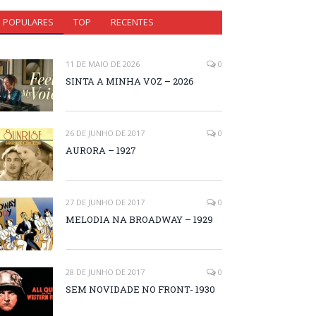
POPULARES
TOP
RECENTES
11 DE MAIO DE 2026
0
SINTA A MINHA VOZ – 2026
26 DE JUNHO DE 2017
0
AURORA – 1927
27 DE JUNHO DE 2017
0
MELODIA NA BROADWAY – 1929
28 DE JUNHO DE 2017
0
SEM NOVIDADE NO FRONT- 1930