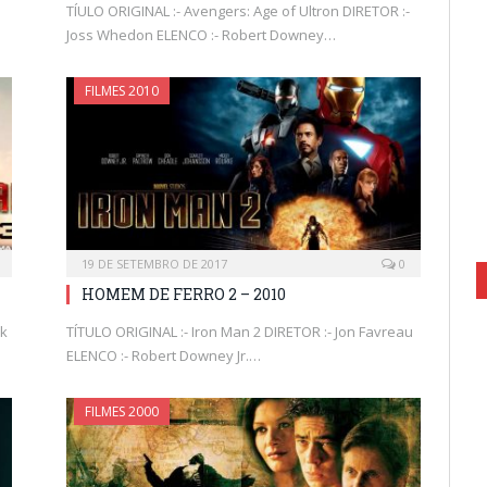
TÍULO ORIGINAL :- Avengers: Age of Ultron DIRETOR :-
Joss Whedon ELENCO :- Robert Downey…
FILMES 2010
19 DE SETEMBRO DE 2017
0
HOMEM DE FERRO 2 – 2010
ck
TÍTULO ORIGINAL :- Iron Man 2 DIRETOR :- Jon Favreau
ELENCO :- Robert Downey Jr.…
FILMES 2000