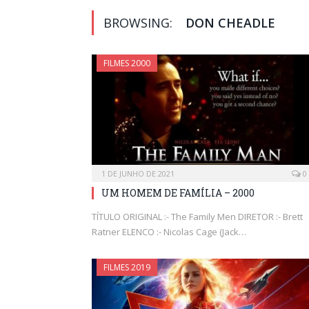
BROWSING:
DON CHEADLE
FILMES 2000
1 DE JUNHO DE 2021
0
UM HOMEM DE FAMÍLIA – 2000
TÍTULO ORIGINAL :- The Family Men DIRETOR :- Brett
Ratner ELENCO :- Nicolas Cage (Jack…
FILMES 2019