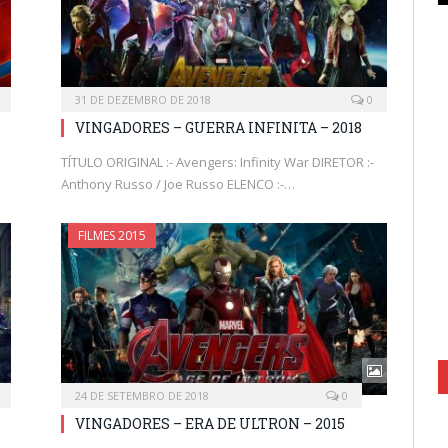
31 DE DEZEMBRO DE 2018
0
VINGADORES – GUERRA INFINITA – 2018
TÍTULO ORIGINAL :- Avengers: Infinity War DIRETOR :-
Anthony Russo / Joe Russo ELENCO :-…
FILMES 2015
24 DE SETEMBRO DE 2018
0
VINGADORES – ERA DE ULTRON – 2015