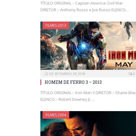
TÍTULO ORIGINAL :- Captain America: Civil War
DIRETOR :- Anthony Russo e Joe Russo ELENCO…
FILMES 2013
22 DE SETEMBRO DE 2018
0
HOMEM DE FERRO 3 – 2013
TÍTULO ORIGINAL :- Iron Man 3 DIRETOR :- Shane Bla
ELENCO :- Robert Downey Jr.…
FILMES 2004