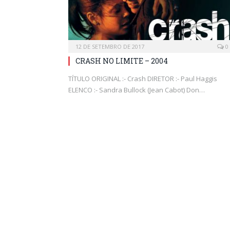
12 DE SETEMBRO DE 2017
0
CRASH NO LIMITE – 2004
TÍTULO ORIGINAL :- Crash DIRETOR :- Paul Haggis
ELENCO :- Sandra Bullock (Jean Cabot) Don…