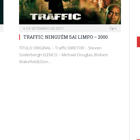
8 DE SETEMBRO DE 2017
0
TRAFFIC: NINGUÉM SAI LIMPO – 2000
TÍTULO ORIGINAL :- Traffic DIRETOR :- Steven
Soderbergh ELENCO :- Michael Douglas (Robert
Wakefield) Don…