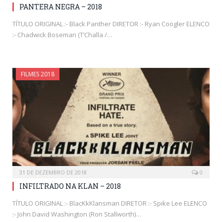
PANTERA NEGRA – 2018
TÍTULO ORIGINAL :- Black Panther DIRETOR :- Ryan Coogler ELENCO
:- Chadwick Boseman (T’Challa /…
FILMES 2018
31 DE DEZEMBRO DE 2018
0
INFILTRADO NA KLAN – 2018
TÍTULO ORIGINAL :- BlacKkKlansman DIRETOR :- Spike Lee ELENCO
:- John David Washington (Ron Stallworth)…