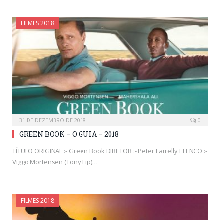
FILMES 2018
31 DE DEZEMBRO DE 2018
0
GREEN BOOK – O GUIA – 2018
TÍTULO ORIGINAL :- Green Book DIRETOR :- Peter Farrelly ELENCO :-
Viggo Mortensen (Tony Lip)…
FILMES 2018