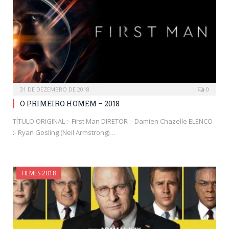
31 DE DEZEMBRO DE 2018
0
O PRIMEIRO HOMEM – 2018
TÍTULO ORIGINAL :- First Man DIRETOR :- Damien Chazelle ELENCO
:- Ryan Gosling (Neil Armstrong)…
FILMES 2018