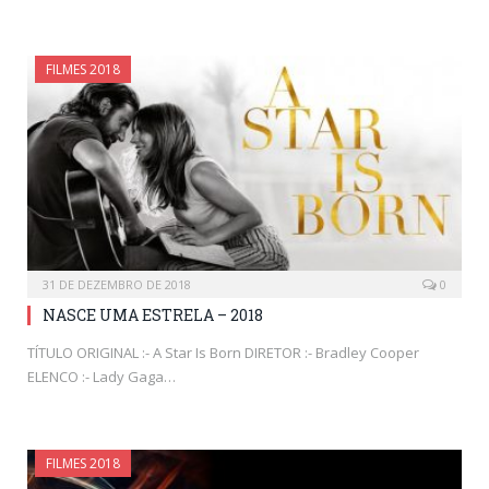
FILMES 2018
31 DE DEZEMBRO DE 2018
0
NASCE UMA ESTRELA – 2018
TÍTULO ORIGINAL :- A Star Is Born DIRETOR :- Bradley Cooper
ELENCO :- Lady Gaga…
FILMES 2018