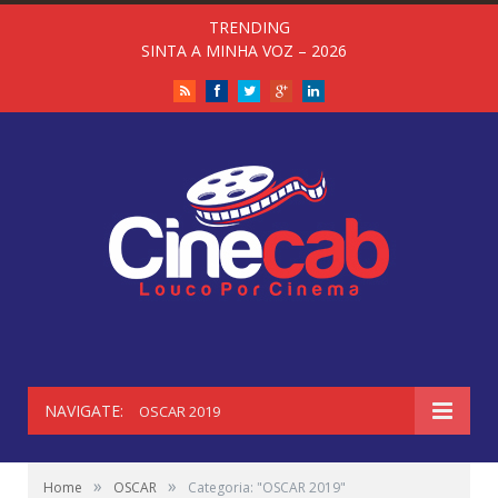
TRENDING
SINTA A MINHA VOZ – 2026
RSS
Facebook
Twitter
Google+
LinkedIn
NAVIGATE:
OSCAR 2019
»
»
Home
OSCAR
Categoria: "OSCAR 2019"