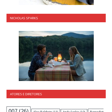
NICHOLAS SPARKS
ATORES E DIRETORES
007
(26)
Alec Baldwin
(11)
Benedict
Andy Serkis
(10)