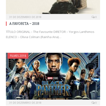
31 DE DEZEMBRO DE 2018
0
A FAVORITA – 2018
TÍTULO ORIGINAL :- The Favourite DIRETOR :- Yorgos Lanthimos
ELENCO :- Olivia Colman (Rainha Ana)…
FILMES 2018
31 DE DEZEMBRO DE 2018
0