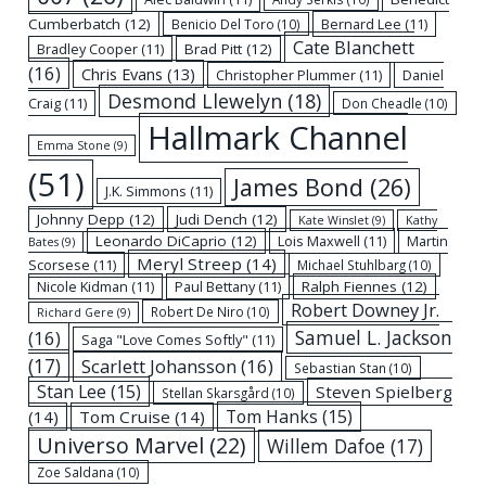
Cumberbatch
(12)
Bernard Lee
(11)
Benicio Del Toro
(10)
Cate Blanchett
Bradley Cooper
(11)
Brad Pitt
(12)
(16)
Chris Evans
(13)
Christopher Plummer
(11)
Daniel
Desmond Llewelyn
(18)
Craig
(11)
Don Cheadle
(10)
Hallmark Channel
Emma Stone
(9)
(51)
James Bond
(26)
J.K. Simmons
(11)
Johnny Depp
(12)
Judi Dench
(12)
Kate Winslet
(9)
Kathy
Leonardo DiCaprio
(12)
Lois Maxwell
(11)
Martin
Bates
(9)
Meryl Streep
(14)
Scorsese
(11)
Michael Stuhlbarg
(10)
Nicole Kidman
(11)
Paul Bettany
(11)
Ralph Fiennes
(12)
Robert Downey Jr.
Robert De Niro
(10)
Richard Gere
(9)
Samuel L. Jackson
(16)
Saga "Love Comes Softly"
(11)
(17)
Scarlett Johansson
(16)
Sebastian Stan
(10)
Stan Lee
(15)
Steven Spielberg
Stellan Skarsgård
(10)
Tom Hanks
(15)
(14)
Tom Cruise
(14)
Universo Marvel
(22)
Willem Dafoe
(17)
Zoe Saldana
(10)