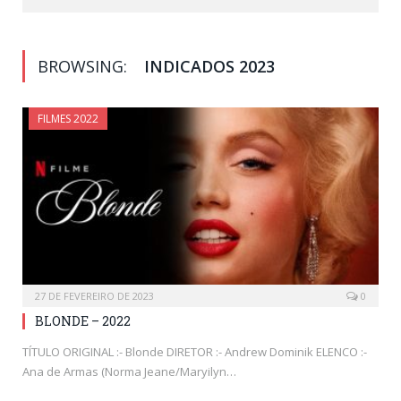
BROWSING:
INDICADOS 2023
FILMES 2022
27 DE FEVEREIRO DE 2023
0
BLONDE – 2022
TÍTULO ORIGINAL :- Blonde DIRETOR :- Andrew Dominik ELENCO :-
Ana de Armas (Norma Jeane/Maryilyn…