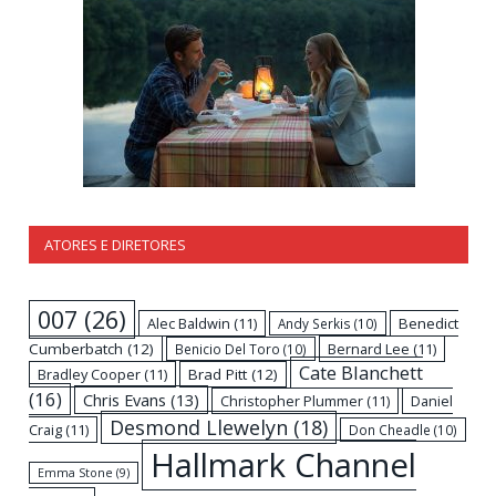
ATORES E DIRETORES
007
(26)
Alec Baldwin
(11)
Benedict
Andy Serkis
(10)
Cumberbatch
(12)
Bernard Lee
(11)
Benicio Del Toro
(10)
Cate Blanchett
Bradley Cooper
(11)
Brad Pitt
(12)
(16)
Chris Evans
(13)
Christopher Plummer
(11)
Daniel
Desmond Llewelyn
(18)
Craig
(11)
Don Cheadle
(10)
Hallmark Channel
Emma Stone
(9)