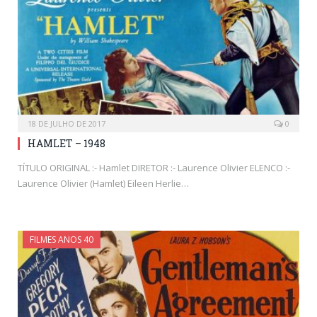
18 DE JULHO DE 2017
0
HAMLET – 1948
TÍTULO ORIGINAL :- Hamlet DIRETOR :- Laurence Olivier ELENCO :-
Laurence Olivier (Hamlet) Eileen Herlie…
FILMES ANOS 40