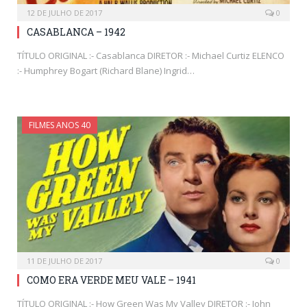
12 DE JULHO DE 2017
0
CASABLANCA – 1942
TÍTULO ORIGINAL :- Casablanca DIRETOR :- Michael Curtiz ELENCO
:- Humphrey Bogart (Richard Blane) Ingrid…
FILMES ANOS 40
11 DE JULHO DE 2017
0
COMO ERA VERDE MEU VALE – 1941
TÍTULO ORIGINAL :- How Green Was My Valley DIRETOR :- John