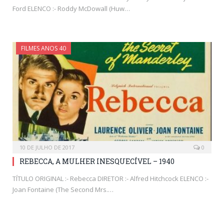
Ford ELENCO :- Roddy McDowall (Huw…
FILMES ANOS 40
10 DE JULHO DE 2017
0
REBECCA, A MULHER INESQUECÍVEL – 1940
TÍTULO ORIGINAL :- Rebecca DIRETOR :- Alfred Hitchcock ELENCO :-
Joan Fontaine (The Second Mrs.…