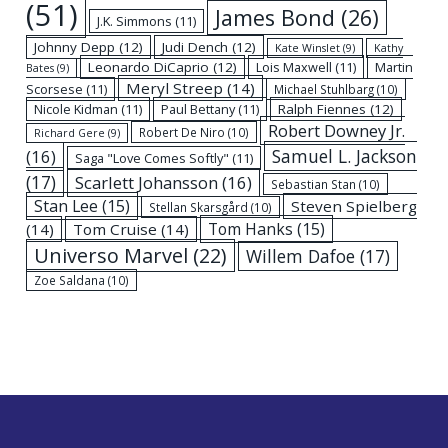
(51)
James Bond
(26)
J.K. Simmons
(11)
Johnny Depp
(12)
Judi Dench
(12)
Kate Winslet
(9)
Kathy
Leonardo DiCaprio
(12)
Lois Maxwell
(11)
Martin
Bates
(9)
Meryl Streep
(14)
Scorsese
(11)
Michael Stuhlbarg
(10)
Nicole Kidman
(11)
Paul Bettany
(11)
Ralph Fiennes
(12)
Robert Downey Jr.
Robert De Niro
(10)
Richard Gere
(9)
Samuel L. Jackson
(16)
Saga "Love Comes Softly"
(11)
(17)
Scarlett Johansson
(16)
Sebastian Stan
(10)
Stan Lee
(15)
Steven Spielberg
Stellan Skarsgård
(10)
Tom Hanks
(15)
(14)
Tom Cruise
(14)
Universo Marvel
(22)
Willem Dafoe
(17)
Zoe Saldana
(10)