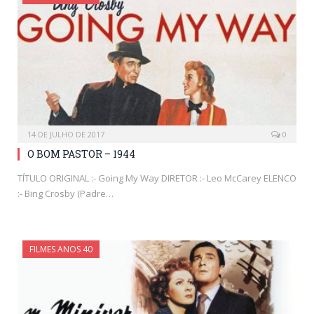
14 DE JULHO DE 2017
0
O BOM PASTOR – 1944
TÍTULO ORIGINAL :- Going My Way DIRETOR :- Leo McCarey ELENCO
:- Bing Crosby (Padre…
FILMES ANOS 40