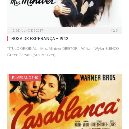
12 DE JULHO DE 2017
0
ROSA DE ESPERANÇA – 1942
TÍTULO ORIGINAL :- Mrs. Miniver DIRETOR :- William Wyler ELENCO :-
Greer Garson (Sra. Miniver)…
FILMES ANOS 40