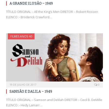
A GRANDE ILUSÃO – 1949
TÍTULO ORIGINAL :- All the King’s Men DIRETOR :- Robert Rossen
ELENCO :- Broderick Crawford…
FILMES ANOS 40
19 DE JULHO DE 2017
0
SANSÃO E DALILA – 1949
TÍTULO ORIGINAL :- Samson and Delilah DIRETOR :- Cecil B. DeMille
ELENCO :- Hedy Lamarr…