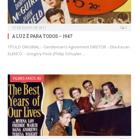
17 DE JULHO DE 2017
0
A LUZ É PARA TODOS – 1947
TÍTULO ORIGINAL :- Gentleman’s Agreement DIRETOR :- Elia Kazan
ELENCO :- Gregory Peck (Philip Schuyler…
FILMES ANOS 40