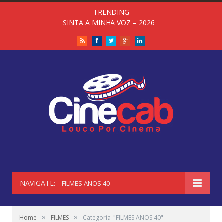
TRENDING
SINTA A MINHA VOZ – 2026
RSS
Facebook
Twitter
Google+
LinkedIn
NAVIGATE:
FILMES ANOS 40
»
»
Home
FILMES
Categoria: "FILMES ANOS 40"