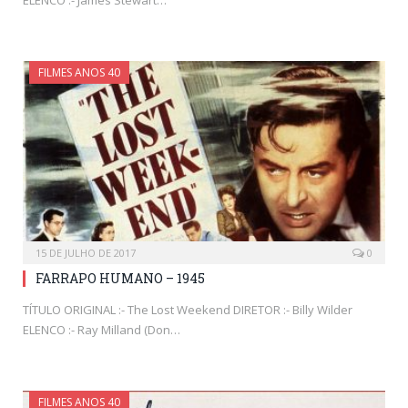
ELENCO :- James Stewart…
FILMES ANOS 40
15 DE JULHO DE 2017
0
FARRAPO HUMANO – 1945
TÍTULO ORIGINAL :- The Lost Weekend DIRETOR :- Billy Wilder
ELENCO :- Ray Milland (Don…
FILMES ANOS 40