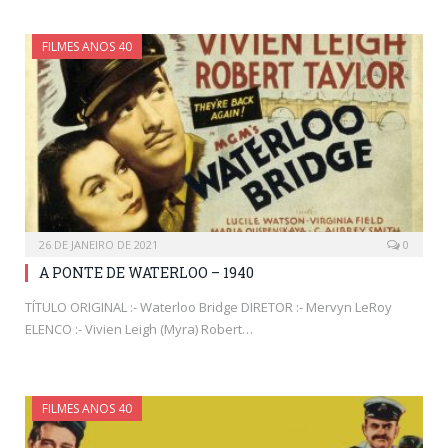
FILMES ANOS 40
26 DE JANEIRO DE 2021
0
A PONTE DE WATERLOO – 1940
TÍTULO ORIGINAL :- Waterloo Bridge DIRETOR :- Mervyn LeRoy
ELENCO :- Vivien Leigh (Myra) Robert…
FILMES ANOS 40