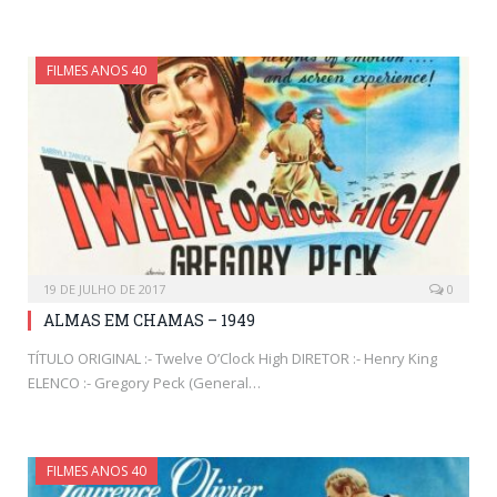
FILMES ANOS 40
19 DE JULHO DE 2017
0
ALMAS EM CHAMAS – 1949
TÍTULO ORIGINAL :- Twelve O’Clock High DIRETOR :- Henry King
ELENCO :- Gregory Peck (General…
FILMES ANOS 40